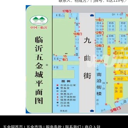
联系人：杨成芳／门牌号：E区115号／座机：8
五金网首页
|
五金市场
|
服务条款
|
联系我们
|
商户入驻